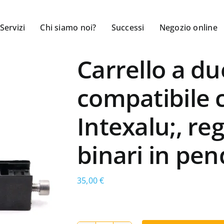
Servizi
Chi siamo noi?
Successi
Negozio online
Carrello a du
compatibile 
Intexalu;, reg
binari in pe
35,00
€