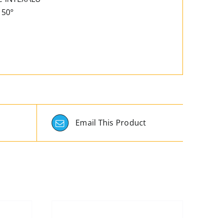
150°
Email This Product