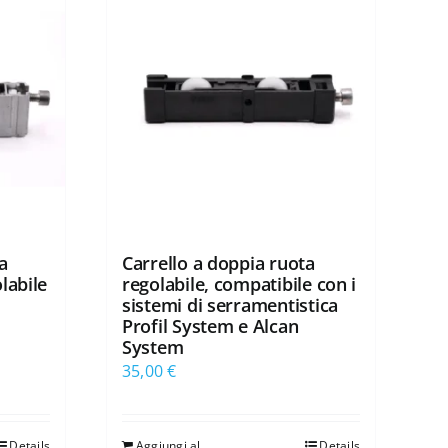
a
Carrello a doppia ruota
labile
regolabile, compatibile con i
sistemi di serramentistica
Profil System e Alcan
System
35,00
€
Details
Aggiungi al
Details