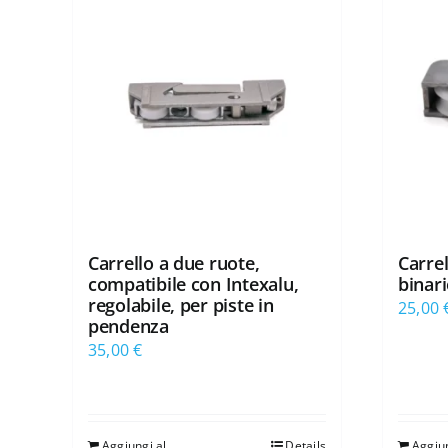
Carrello a due ruote,
Carrel
compatibile con Intexalu,
binar
regolabile, per piste in
25,00
pendenza
35,00
€
Aggiungi al
Details
Aggiun