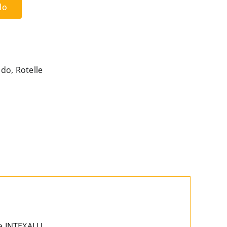
lo
ndo
,
Rotelle
 e INTEXALU