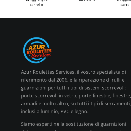
carrello
carrel
Azur Roulettes Services, il vostro specialista di
riferimento dal 2006, è la riparazione di rulli e
guarnizioni per tutti i tipi di sistemi scorrevoli:
porte scorrevoli in vetro, porte finestre, finestre
armadi e molto altro, su tutti i tipi di serramenti
inclusi alluminio, PVC e legno.
Siamo esperti nella sostituzione di guarnizioni