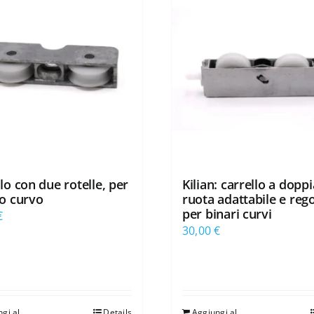
lo con due rotelle, per
Kilian: carrello a doppi
io curvo
ruota adattabile e rego
per binari curvi
€
30,00
€
gi al
Details
Aggiungi al