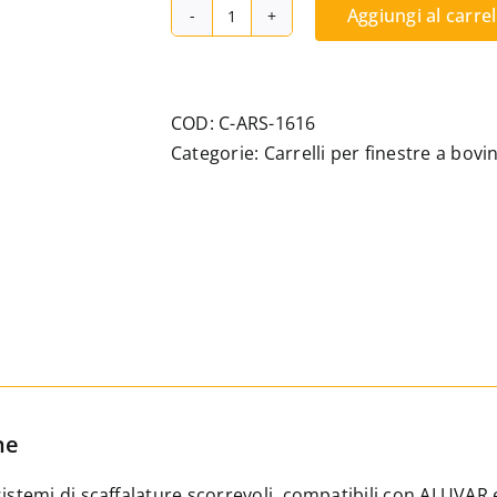
Aggiungi al carrel
Carrello
a
due
ruote,
COD:
C-ARS-1616
compatibile
Categorie:
Carrelli per finestre a bovi
con
Aluvar
e
Intexalu;,
regolabile,
per
binari
in
pendenza
ne
quantità
sistemi di scaffalature scorrevoli, compatibili con ALUVAR