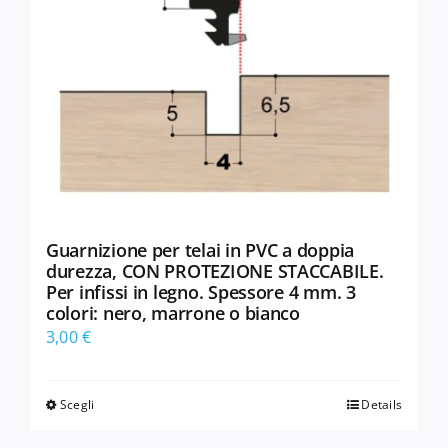
Guarnizione per telai in PVC a doppia
durezza, CON PROTEZIONE STACCABILE.
Per infissi in legno. Spessore 4 mm. 3
colori: nero, marrone o bianco
3,00
€
Scegli
Details
Questo
prodotto