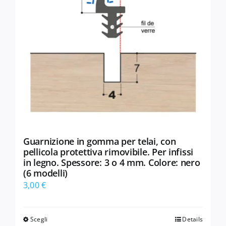
Guarnizione in gomma per telai, con
pellicola protettiva rimovibile. Per infissi
in legno. Spessore: 3 o 4 mm. Colore: nero
(6 modelli)
3,00
€
Scegli
Details
Questo