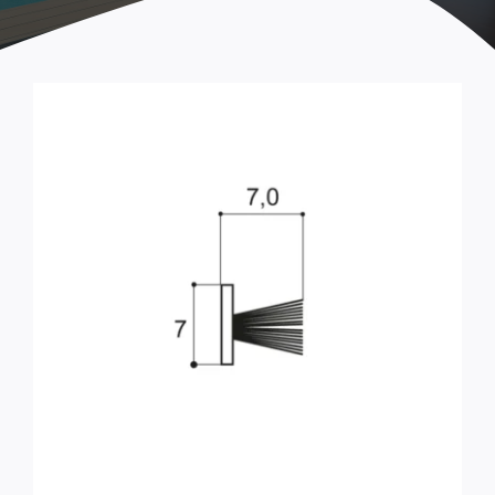
Maniglie e chiusure
Ricambi STEP ARCADIA
Rotelle
Serrature