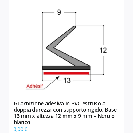
Le
opzioni
possono
essere
scelte
nella
pagina
del
prodotto
Guarnizione adesiva in PVC estruso a
doppia durezza con supporto rigido. Base
13 mm x altezza 12 mm x 9 mm – Nero o
bianco
3,00
€