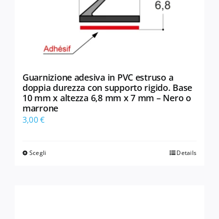
Guarnizione adesiva in PVC estruso a
doppia durezza con supporto rigido. Base
10 mm x altezza 6,8 mm x 7 mm – Nero o
marrone
3,00
€
Scegli
Details
Questo
prodotto
ha
più
varianti.