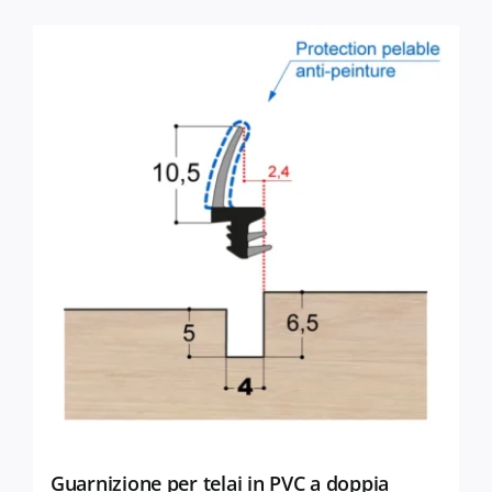
ha
più
varianti.
Le
opzioni
possono
essere
scelte
nella
pagina
del
prodotto
Guarnizione per telai in PVC a doppia