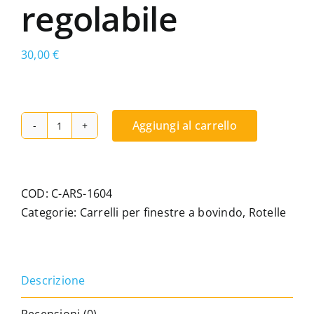
regolabile
30,00
€
Aggiungi al carrello
Carrello
a
ruota
singola,
COD:
C-ARS-1604
compatibile
Categorie:
Carrelli per finestre a bovindo
,
Rotelle
con
Kawneer,
regolabile
Descrizione
quantità