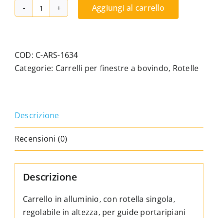
Aggiungi al carrello
Carrello
regolabile
in
alluminio
COD:
C-ARS-1634
con
Categorie:
Carrelli per finestre a bovindo
,
Rotelle
1
rotellaGuida
curva,
Descrizione
compatibile
con
Recensioni (0)
i
sistemi
di
Descrizione
falegnameria
Fenzi,
Carrello in alluminio, con rotella singola,
Paal
regolabile in altezza, per guide portaripiani