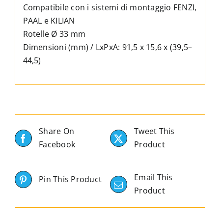
e
Compatibile con i sistemi di montaggio FENZI,
Kilian
PAAL e KILIAN
quantità
Rotelle Ø 33 mm
Dimensioni (mm) / LxPxA: 91,5 x 15,6 x (39,5–
44,5)
Share On
Tweet This
Facebook
Product
Email This
Pin This Product
Product