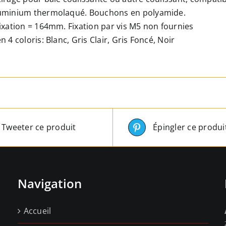
Compatible
uminium thermolaqué. Bouchons en polyamide.
toutes
ixation = 164mm. Fixation par vis M5 non fournies
marques
n 4 coloris: Blanc, Gris Clair, Gris Foncé, Noir
-
4
Couleurs
Tweeter ce produit
Épingler ce produi
Navigation
Accueil