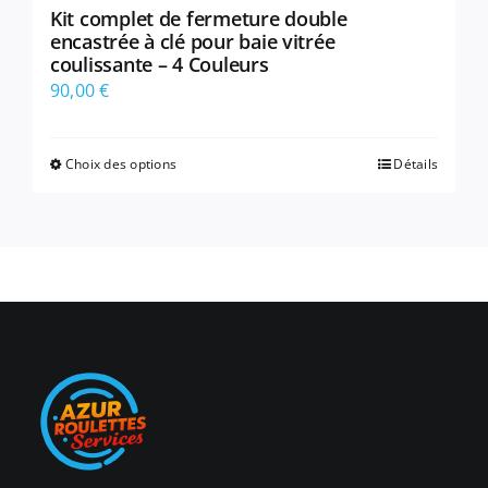
Kit complet de fermeture double
encastrée à clé pour baie vitrée
coulissante – 4 Couleurs
90,00
€
Choix des options
Détails
Ce
produit
a
plusieurs
variations.
Les
options
peuvent
être
choisies
sur