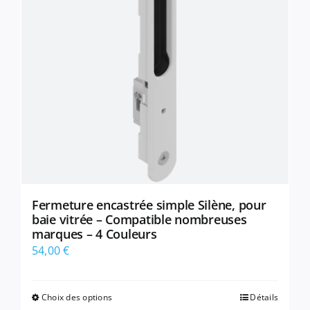
peuvent
être
choisies
sur
la
page
du
produit
Fermeture encastrée simple Silène, pour
baie vitrée – Compatible nombreuses
marques – 4 Couleurs
54,00
€
Choix des options
Détails
Ce