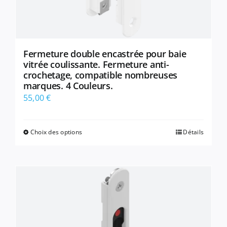
Fermeture double encastrée pour baie
vitrée coulissante. Fermeture anti-
crochetage, compatible nombreuses
marques. 4 Couleurs.
55,00
€
Choix des options
Détails
Ce
produit
a
plusieurs
variations.
Les
options