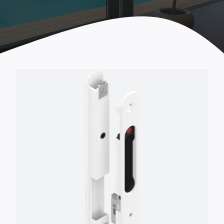
Joints d’étanchéité
Outils & Accessoires
Pièces STEP ARCADIA
Poignées et fermetures
Roulettes
Verrous