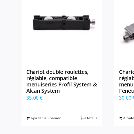
Chariot double roulettes,
Chario
réglable, compatible
régla
menuiseries Profil System &
menui
Alcan System
Fenet
35,00
€
30,00
Ajouter au panier
Détails
Ajoute