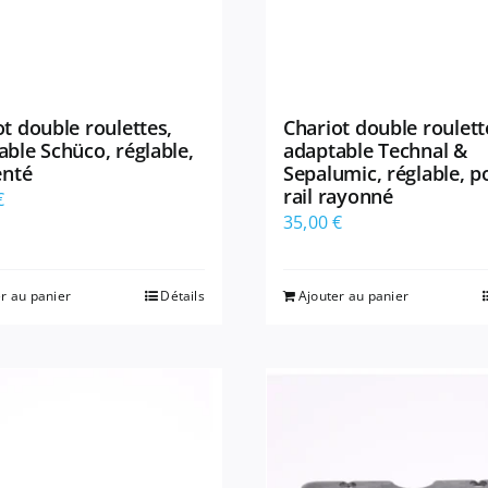
t double roulettes,
Chariot double roulett
able Schüco, réglable,
adaptable Technal &
enté
Sepalumic, réglable, p
rail rayonné
€
35,00
€
r au panier
Détails
Ajouter au panier