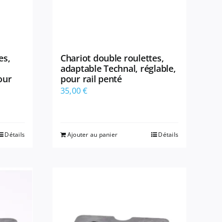
es,
Chariot double roulettes,
adaptable Technal, réglable,
our
pour rail penté
35,00
€
Détails
Ajouter au panier
Détails