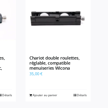
es,
Chariot double roulettes,
réglable, compatible
c,
menuiseries Wicona
e
35,00
€
Détails
Ajouter au panier
Détails