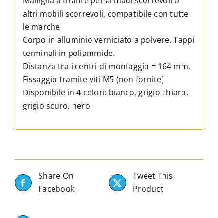
Maniglia a tirante per armadi scorrevoli o
colori
altri mobili scorrevoli, compatibile con tutte
quantità
le marche
Corpo in alluminio verniciato a polvere. Tappi
terminali in poliammide.
Distanza tra i centri di montaggio = 164 mm.
Fissaggio tramite viti M5 (non fornite)
Disponibile in 4 colori: bianco, grigio chiaro,
grigio scuro, nero
Share On
Tweet This
Facebook
Product