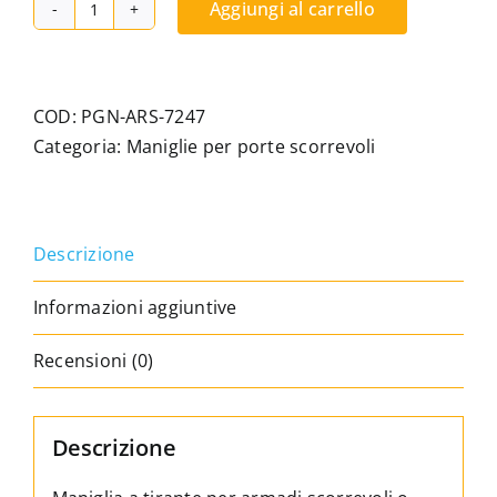
Aggiungi al carrello
Maniglia
per
armadi
scorrevoli
COD:
PGN-ARS-7247
–
Categoria:
Maniglie per porte scorrevoli
Interasse
164
mm
Descrizione
–
Compatibile
Informazioni aggiuntive
con
tutte
Recensioni (0)
le
marche
–
Descrizione
4