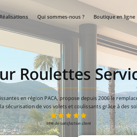
Réalisations
Qui sommes-nous ?
Boutique en ligne
ur Roulettes Servi
ulissantes en région PACA, propose depuis 2006 le remplace
a sécurisation de vos volets et coulissants grâce à des s
98% de satisfaction client