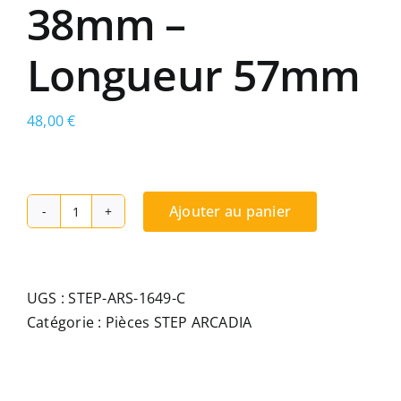
38mm –
Longueur 57mm
48,00
€
Ajouter au panier
quantité
de
Chariot
non
UGS :
STEP-ARS-1649-C
réglable
Catégorie :
Pièces STEP ARCADIA
STEP
ARCADIA
pour