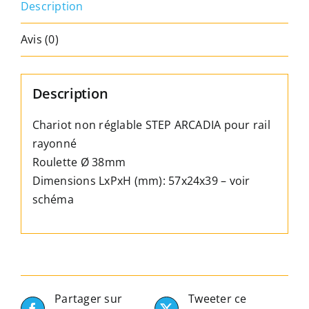
Description
rail
rayonné
Avis (0)
Ø
38mm
-
Description
Longueur
57mm
Chariot non réglable STEP ARCADIA pour rail
rayonné
Roulette Ø 38mm
Dimensions LxPxH (mm): 57x24x39 – voir
schéma
Partager sur
Tweeter ce