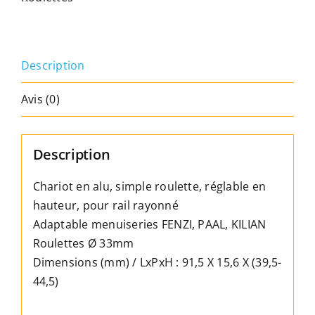
roulette
Rail
rayonné,
Description
adaptable
menuiseries
Avis (0)
Fenzi,
Paal,
Kilian
Description
Chariot en alu, simple roulette, réglable en
hauteur, pour rail rayonné
Adaptable menuiseries FENZI, PAAL, KILIAN
Roulettes Ø 33mm
Dimensions (mm) / LxPxH : 91,5 X 15,6 X (39,5-
44,5)