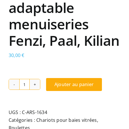
adaptable
menuiseries
Fenzi, Paal, Kilian
30,00
€
Ajouter au panier
quantité
de
Chariot
Alu
UGS :
C-ARS-1634
réglable
Catégories :
Chariots pour baies vitrées
,
1
Roulettes