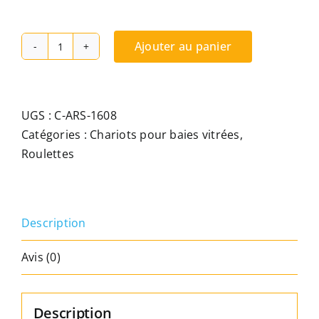
Ajouter au panier
quantité
de
Chariot
double
UGS :
C-ARS-1608
roulettes,
Catégories :
Chariots pour baies vitrées
,
pour
Roulettes
rail
rayonné
Description
Avis (0)
Description