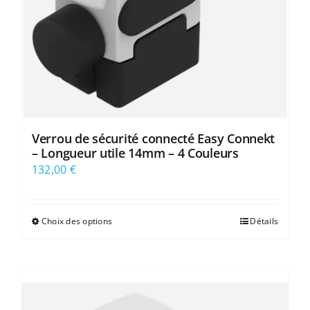
Verrou de sécurité connecté Easy Connekt
– Longueur utile 14mm – 4 Couleurs
132,00
€
Choix des options
Détails
Ce
produit
a
plusieurs
variations.