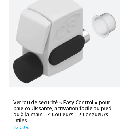
Les
options
peuvent
être
choisies
sur
la
page
du
produit
Verrou de securité « Easy Control » pour
baie coulissante, activation facile au pied
ou à la main – 4 Couleurs – 2 Longueurs
Utiles
72,00
€