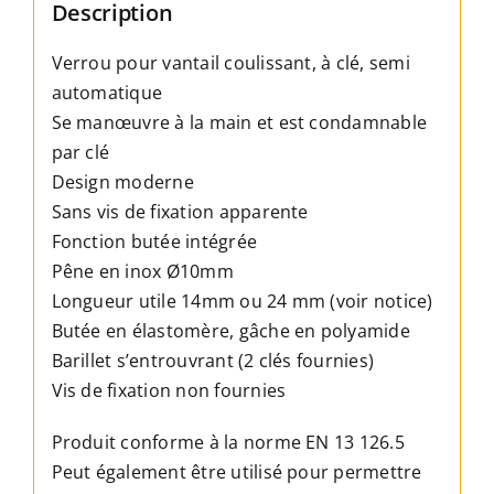
4
Description
Couleurs
Verrou pour vantail coulissant, à clé, semi
-
automatique
2
Se manœuvre à la main et est condamnable
Longueurs
par clé
Utiles
Design moderne
Sans vis de fixation apparente
Fonction butée intégrée
Pêne en inox Ø10mm
Longueur utile 14mm ou 24 mm (voir notice)
Butée en élastomère, gâche en polyamide
Barillet s’entrouvrant (2 clés fournies)
Vis de fixation non fournies
Produit conforme à la norme EN 13 126.5
Peut également être utilisé pour permettre