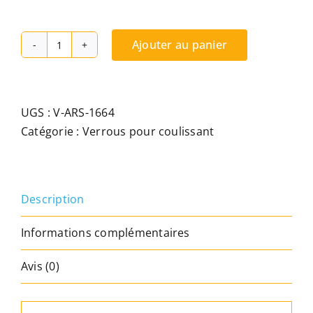
Ajouter au panier
quantité
de
Verrou
de
UGS :
V-ARS-1664
securité
Catégorie :
Verrous pour coulissant
pour
baie
coulissante,
Description
verrou
à
Informations complémentaires
clé,
semi
Avis (0)
automatique
-