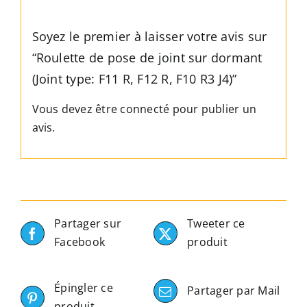
R,
F10
Soyez le premier à laisser votre avis sur
R3
“Roulette de pose de joint sur dormant
J4)
(Joint type: F11 R, F12 R, F10 R3 J4)”
Vous devez être
connecté
pour publier un
avis.
Partager sur
Tweeter ce
Facebook
produit
Épingler ce
Partager par Mail
produit