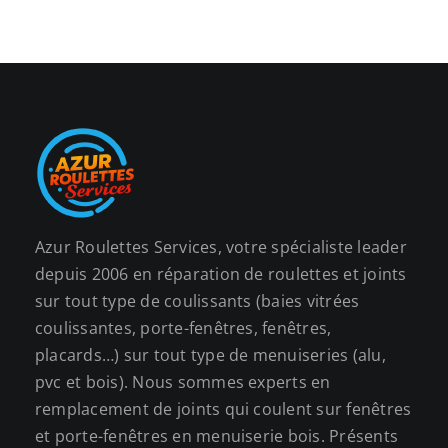
Azur Roulettes Services, votre spécialiste leader
depuis 2006 en réparation de roulettes et joints
sur tout type de coulissants (baies vitrées
coulissantes, porte-fenêtres, fenêtres,
placards…) sur tout type de menuiseries (alu,
pvc et bois). Nous sommes experts en
remplacement de joints qui coulent sur fenêtres
et porte-fenêtres en menuiserie bois. Présents