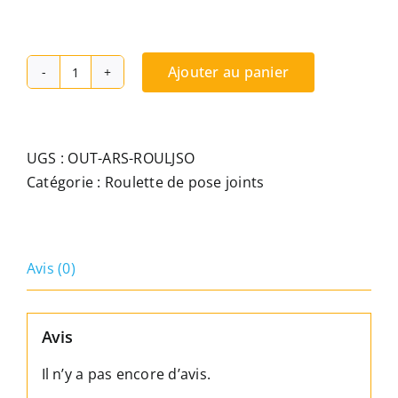
Ajouter au panier
quantité
de
Roulette
de
UGS :
OUT-ARS-ROULJSO
pose
Catégorie :
Roulette de pose joints
de
joint
sur
Avis (0)
dormant
(Joint
type:
Avis
F11
R,
Il n’y a pas encore d’avis.
F12