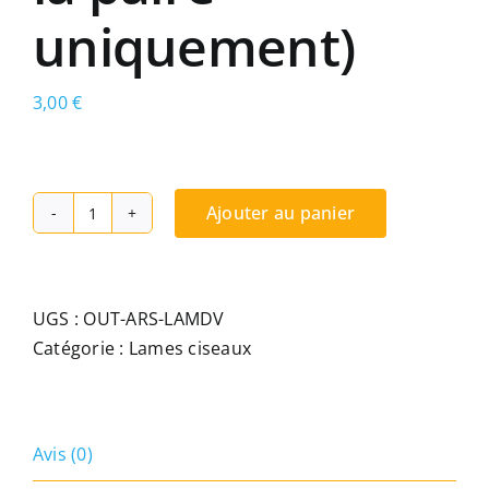
uniquement)
3,00
€
Ajouter au panier
quantité
de
Paire
de
UGS :
OUT-ARS-LAMDV
lames
Catégorie :
Lames ciseaux
pour
ciseaux
professionnels
Avis (0)
CISDV.