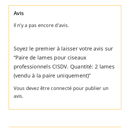
Quantité:
2
Avis
lames
(vendu
Il n’y a pas encore d’avis.
à
la
paire
Soyez le premier à laisser votre avis sur
uniquement)
“Paire de lames pour ciseaux
professionnels CISDV. Quantité: 2 lames
(vendu à la paire uniquement)”
Vous devez être
connecté
pour publier un
avis.