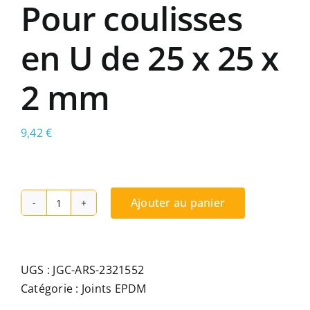
Pour coulisses
en U de 25 x 25 x
2 mm
9,42
€
Ajouter au panier
quantité
de
Joint
U
UGS :
JGC-ARS-2321552
23x21mm
Catégorie :
Joints EPDM
55/2