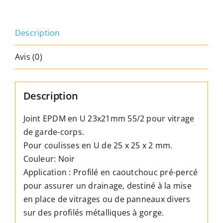
de
garde-
Description
corps
-
Avis (0)
EPDM
70
SHORE
Description
-
Noir
Joint EPDM en U 23x21mm 55/2 pour vitrage
-
de garde-corps.
Pour
Pour coulisses en U de 25 x 25 x 2 mm.
coulisses
Couleur: Noir
en
Application : Profilé en caoutchouc pré-percé
U
pour assurer un drainage, destiné à la mise
de
en place de vitrages ou de panneaux divers
25
sur des profilés métalliques à gorge.