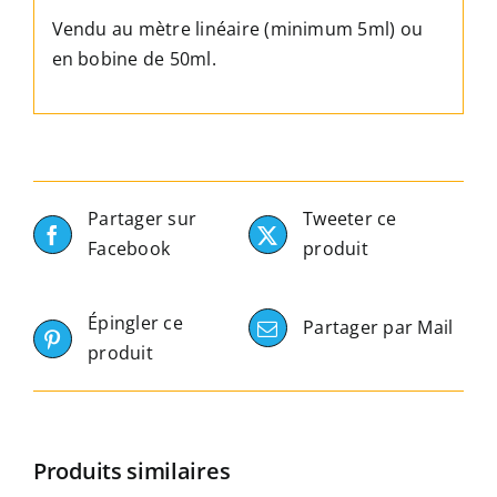
x
Vendu au mètre linéaire (minimum 5ml) ou
25
en bobine de 50ml.
x
2
mm
Partager sur
Tweeter ce
Facebook
produit
Épingler ce
Partager par Mail
produit
Produits similaires