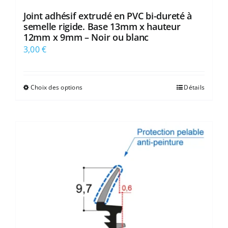
Joint adhésif extrudé en PVC bi-dureté à
semelle rigide. Base 13mm x hauteur
12mm x 9mm – Noir ou blanc
3,00
€
Choix des options
Détails
Ce
produit
a
plusieurs
variations.
Les
options
peuvent
être
choisies
sur