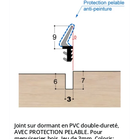
plusieurs
variations.
Les
options
peuvent
être
choisies
sur
la
page
du
produit
Joint sur dormant en PVC double-dureté,
AVEC PROTECTION PELABLE. Pour
menuiseries bois. Jeu de 3mm. Coloris: