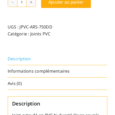
Ajouter au panier
quantité
de
Joint
adhésif
UGS :
JPVC-ARS-750DD
extrudé
Catégorie :
Joints PVC
en
PVC
bi-
Description
dureté
à
Informations complémentaires
semelle
rigide.
Avis (0)
Base
10mm
x
Description
hauteur