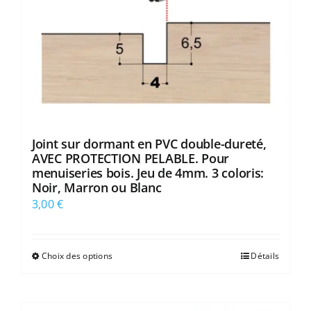
la
page
du
produit
Joint sur dormant en PVC double-dureté,
AVEC PROTECTION PELABLE. Pour
menuiseries bois. Jeu de 4mm. 3 coloris:
Noir, Marron ou Blanc
3,00
€
Choix des options
Détails
Ce
produit
a