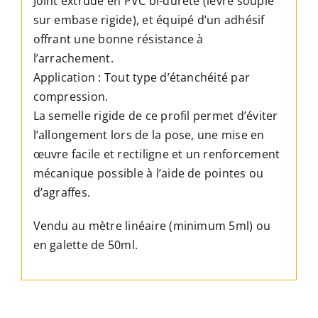
Joint extrudé en PVC bi-dureté (levre souple
6,8mm
sur embase rigide), et équipé d’un adhésif
x
offrant une bonne résistance à
7mm
l’arrachement.
-
Application : Tout type d’étanchéité par
Noir
compression.
ou
La semelle rigide de ce profil permet d’éviter
marron
l’allongement lors de la pose, une mise en
œuvre facile et rectiligne et un renforcement
mécanique possible à l’aide de pointes ou
d’agraffes.
Vendu au mètre linéaire (minimum 5ml) ou
en galette de 50ml.