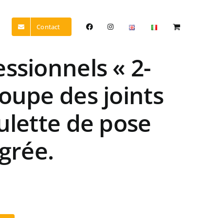
Contact
ssionnels « 2-
oupe des joints
ulette de pose
égrée.