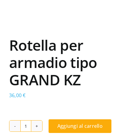
Rotella per
armadio tipo
GRAND KZ
36,00
€
Aggiungi al carrello
Rotella