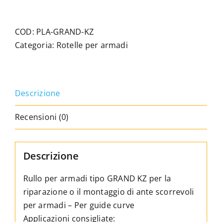
per
armadio
tipo
COD:
PLA-GRAND-KZ
GRAND
Categoria:
Rotelle per armadi
KZ
quantità
Descrizione
Recensioni (0)
Descrizione
Rullo per armadi tipo GRAND KZ per la
riparazione o il montaggio di ante scorrevoli
per armadi – Per guide curve
Applicazioni consigliate: