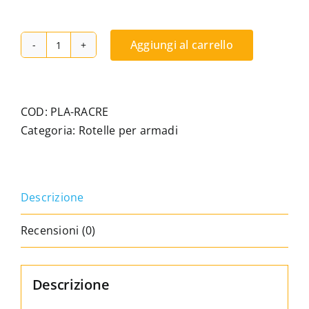
Aggiungi al carrello
Piede
per
un
armadio
COD:
PLA-RACRE
con
Categoria:
Rotelle per armadi
guida
incassata
quantità
Descrizione
Recensioni (0)
Descrizione