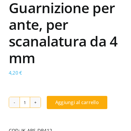
Guarnizione per
ante, per
scanalatura da 4
mm
4,20
€
Aggiungi al carrello
Guarnizione
Kiso
DP
412
COD:
JK-ARS-DP412