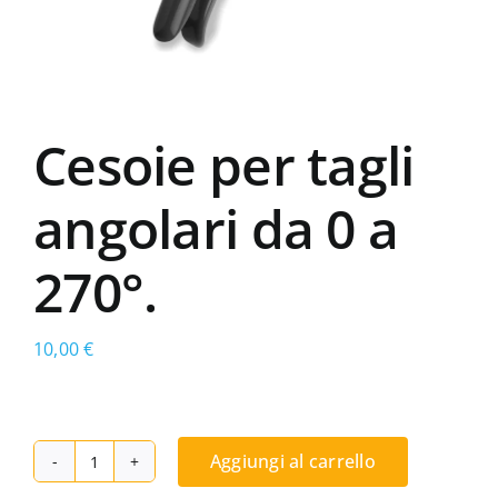
Cesoie per tagli
angolari da 0 a
270°.
10,00
€
Aggiungi al carrello
Cesoie