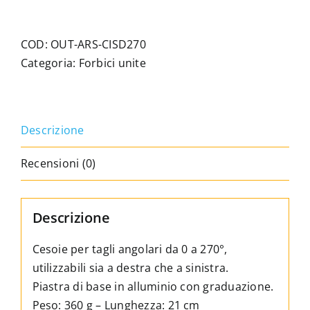
per
tagli
angolari
COD:
OUT-ARS-CISD270
da
Categoria:
Forbici unite
0
a
270°.
Descrizione
quantità
Recensioni (0)
Descrizione
Cesoie per tagli angolari da 0 a 270°,
utilizzabili sia a destra che a sinistra.
Piastra di base in alluminio con graduazione.
Peso: 360 g – Lunghezza: 21 cm