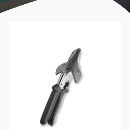
Maniglie e chiusure
Ricambi STEP ARCADIA
Rotelle
Serrature