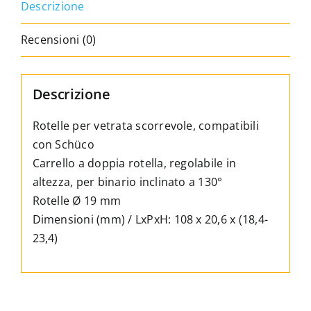
Descrizione
binario
inclinato
Recensioni (0)
quantità
Descrizione
Rotelle per vetrata scorrevole, compatibili
con Schüco
Carrello a doppia rotella, regolabile in
altezza, per binario inclinato a 130°
Rotelle Ø 19 mm
Dimensioni (mm) / LxPxH: 108 x 20,6 x (18,4-
23,4)