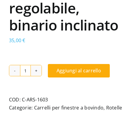
regolabile,
binario inclinato
35,00
€
Aggiungi al carrello
Carrello
a
doppia
rotella,
COD:
C-ARS-1603
adattabile
Categorie:
Carrelli per finestre a bovindo
,
Rotelle
a
Schüco,
regolabile,