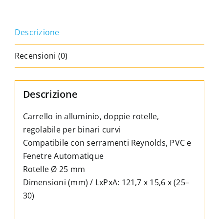
con
i
Descrizione
serramenti
Reynolds,
Recensioni (0)
PVC,
Automatic
Window
Descrizione
quantità
Carrello in alluminio, doppie rotelle,
regolabile per binari curvi
Compatibile con serramenti Reynolds, PVC e
Fenetre Automatique
Rotelle Ø 25 mm
Dimensioni (mm) / LxPxA: 121,7 x 15,6 x (25–
30)