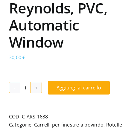
Reynolds, PVC,
Automatic
Window
30,00
€
Aggiungi al carrello
Carrello
a
doppia
ruota
COD:
C-ARS-1638
regolabile,
Categorie:
Carrelli per finestre a bovindo
,
Rotelle
compatibile