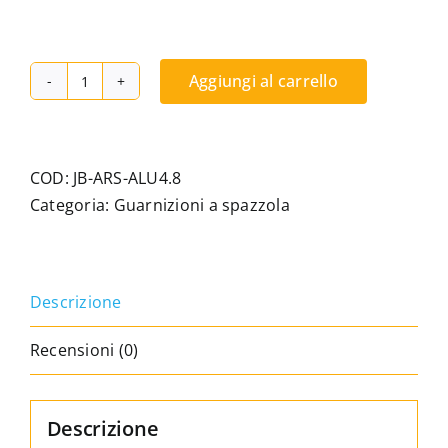
Aggiungi al carrello
Guarnizione
a
spazzola
in
COD:
JB-ARS-ALU4.8
velluto
Categoria:
Guarnizioni a spazzola
(anima
in
alluminio)L=4,8
Descrizione
mm
x
Recensioni (0)
H=7
mm
quantità
Descrizione