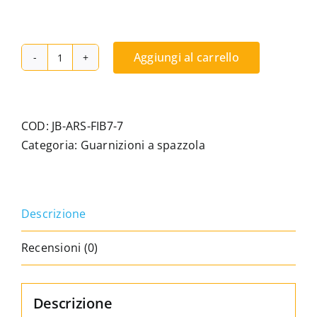
Aggiungi al carrello
7/7
Guarnizione
a
setole
COD:
JB-ARS-FIB7-7
multifibra
Categoria:
Guarnizioni a spazzola
–
7,5
scanalature
Descrizione
–
Grigio
Recensioni (0)
quantità
Descrizione