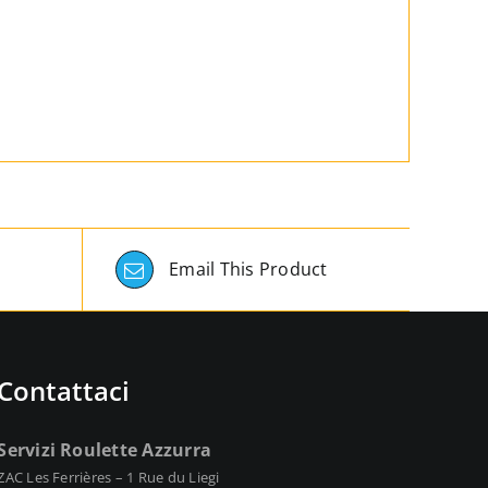
Email This Product
Contattaci
Servizi Roulette Azzurra
ZAC Les Ferrières – 1 Rue du Liegi