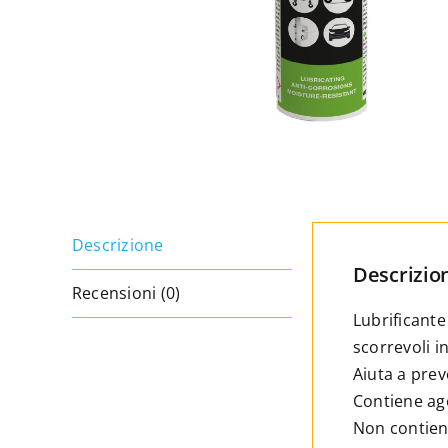
Descrizione
Descrizio
Recensioni (0)
Lubrificante 
scorrevoli i
Aiuta a prev
Contiene age
Non contiene