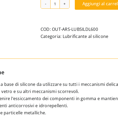
Aggiungi al carrel
Lubrificante
spray
al
silicone
COD:
OUT-ARS-LUBSILDL600
DL
Categoria:
Lubrificante al silicone
Professional.
Incolore
–
Realizzato
con
ne
silicone
a base di silicone da utilizzare su tutti i meccanismi delicat
traslucido
n vetro e su altri meccanismi scorrevoli.
di
enire l’essiccamento dei componenti in gomma e mantiene l
alta
nti anticorrosivi e idrorepellenti.
qualità.
 particelle metalliche.
quantità