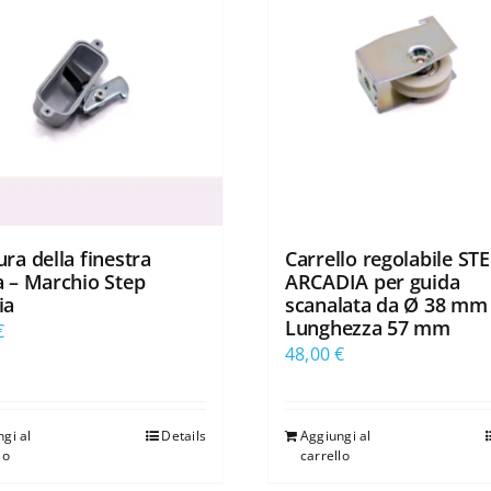
ra della finestra
Carrello regolabile ST
a – Marchio Step
ARCADIA per guida
ia
scanalata da Ø 38 mm
Lunghezza 57 mm
€
48,00
€
gi al
Details
Aggiungi al
lo
carrello