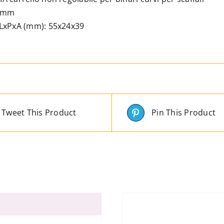
mm
8 mm
quantità
LxPxA (mm): 55x24x39
Tweet This Product
Pin This Product