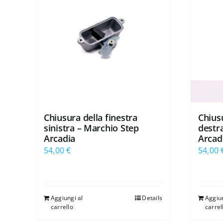
Chiusura della finestra
Chiusu
sinistra – Marchio Step
destr
Arcadia
Arcad
54,00
€
54,00
Aggiungi al
Details
Aggiun
carrello
carrel