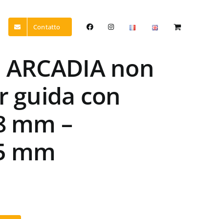
Contatto
P ARCADIA non
r guida con
38 mm –
55 mm